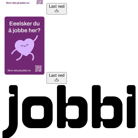
Last ned
Last ned