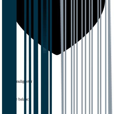
5,0
Karrieremuligheter
Work-life balance