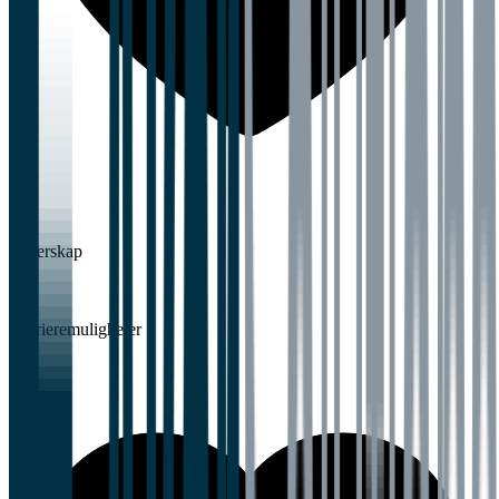
4,0
Lederskap
Karrieremuligheter