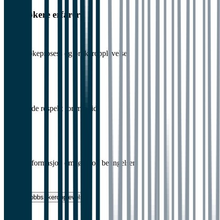
Jobbsøkere erfarer:
1.
Dårlig søkeprosess og brukeropplevelse
1
2.
Manglende respekt for min tid
1
3.
Dårlig informasjon om lønn og betingelser
1
Vurder jobbsøkeropplevelse
0 %