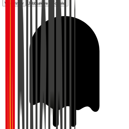
Vurderinger
Jobbsøkere
Fordeler