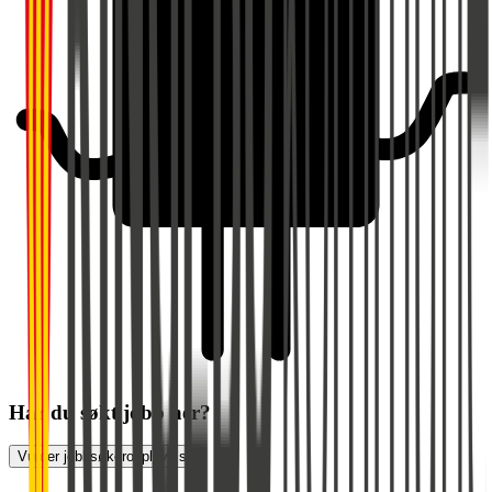
Har du søkt jobb her?
Vurder jobbsøkeropplevelse