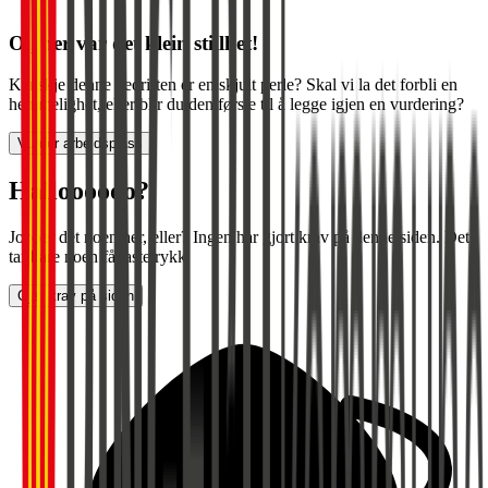
Oi, her var det klein stillhet!
Kanskje denne bedriften er en skjult perle? Skal vi la det forbli en
hemmelighet, eller blir du den første til å legge igjen en vurdering?
Vurder arbeidsplass
Halloooooo?
Jobber det noen her, eller? Ingen har gjort krav på denne siden. Det
tar bare noen få tastetrykk.
Gjør krav på siden