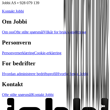
Jobbi AS • 928 079 139
Kontakt Jobbi
Om Jobbi
Om oss
Ofte stilte spørsmål
Vilkår for bruk
Akreditering
Personvern
Personvernerklæring
Cookie-erklæring
For bedrifter
Hvordan administrere bedriftsprofil
Hvorfor bruke Jobbi
Kontakt
Ofte stilte spørsmål
Kontakt Jobbi