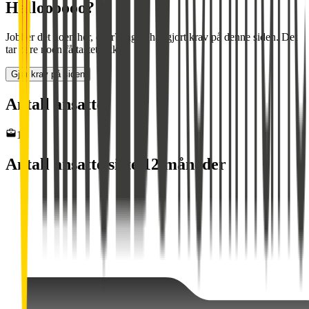
Halloooooo?
Jobber det noen her, eller? Ingen har gjort krav på denne siden. Det
tar bare noen få tastetrykk.
Gjør krav på siden
Antall ansatte
14
Antall ansatte siste 12 måneder