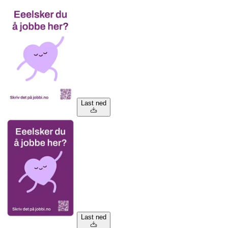
Last ned
Last ned