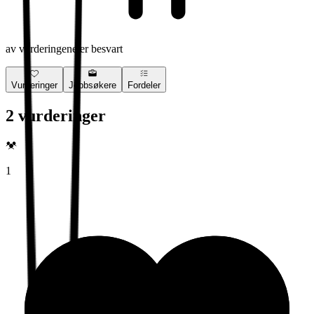
av vurderingene er besvart
Vurderinger
Jobbsøkere
Fordeler
2 vurderinger
1