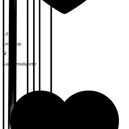
1,0
Lederskap
Karrieremuligheter