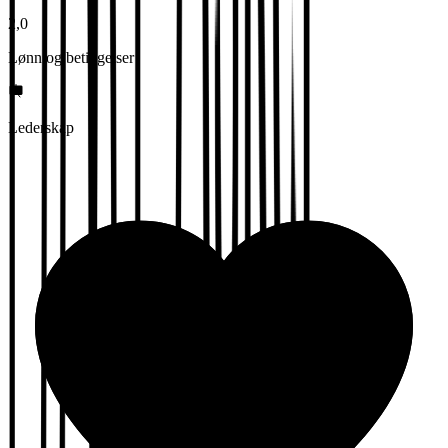
2,0
Lønn og betingelser
Lederskap