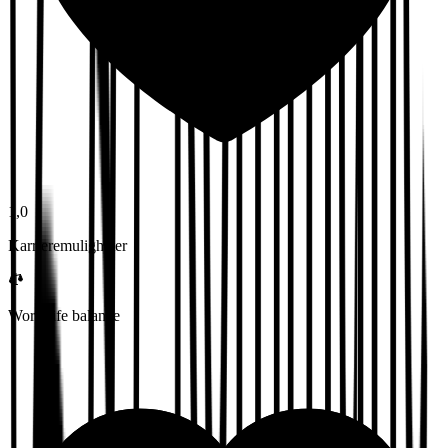
1,0
Karrieremuligheter
Work-life balance