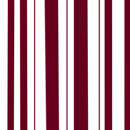
3,7
Lederskap
Karrieremuligheter