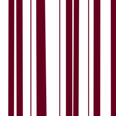
Lønn og betingelser
Lederskap