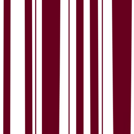
Dårlig søkeprosess og brukeropplevelse
2
2.
Manglende respekt for min tid
2
3.
Lang ventetid mellom steg
2
Vurder jobbsøkeropplevelse
0 %