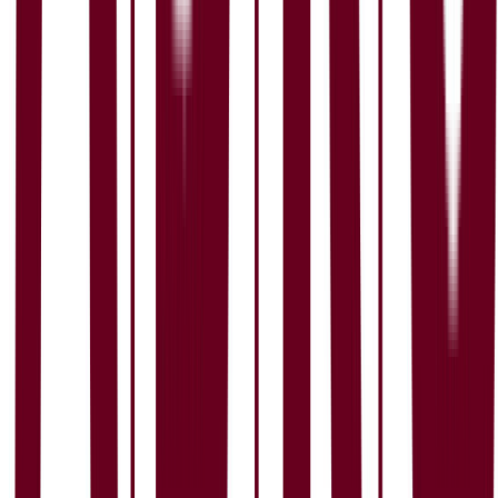
4,3
Work-life balance
Vurder arbeidsplass