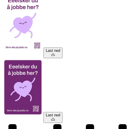
Last ned
Last ned