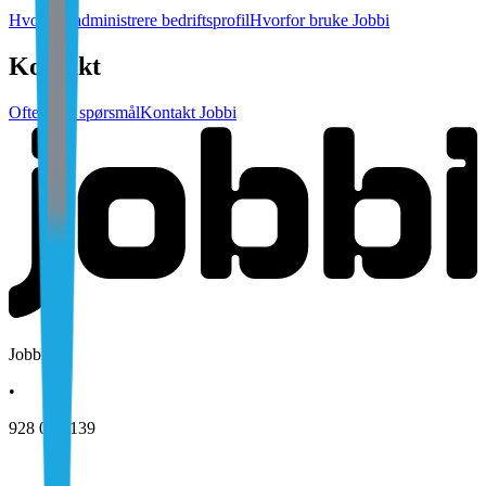
Hvordan administrere bedriftsprofil
Hvorfor bruke Jobbi
Kontakt
Ofte stilte spørsmål
Kontakt Jobbi
Jobbi AS
•
928 079 139