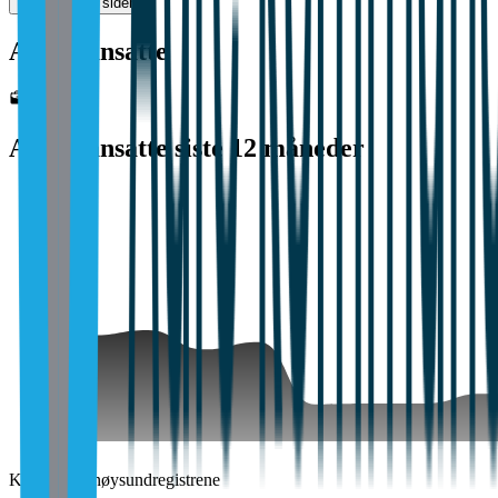
Gjør krav på siden
Antall ansatte
792
Antall ansatte siste 12 måneder
Kilde: Brønnøysundregistrene