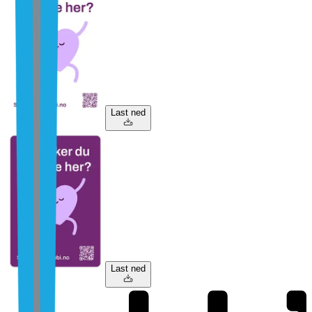
Last ned
Last ned