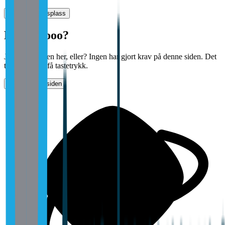
Vurder arbeidsplass
Halloooooo?
Jobber det noen her, eller? Ingen har gjort krav på denne siden. Det
tar bare noen få tastetrykk.
Gjør krav på siden