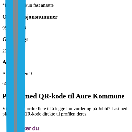
*Inkluderer kun fast ansatte
Organisasjonsnummer
988 913 898
Grunnlagt
2005
Adresse
Aurdalsvegen 9
6690
Aure
Plakat med QR-kode til Aure Kommune
Vil dere oppfordre flere til å legge inn vurdering på Jobbi? Last ned
plakat med QR-kode direkte til profilen deres.