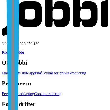
Jobbi AS • 928 079 139
Kontakt Jobbi
Om Jobbi
Om oss
Ofte stilte spørsmål
Vilkår for bruk
Akreditering
Personvern
Personvernerklæring
Cookie-erklæring
For bedrifter