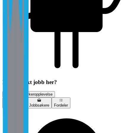
Har du søkt jobb her?
Vurder jobbsøkeropplevelse
Vurderinger
Jobbsøkere
Fordeler