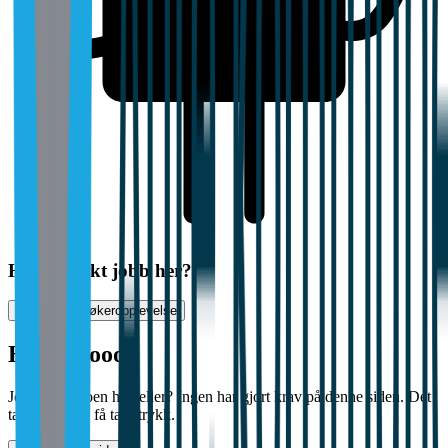
Har du søkt jobb her?
Vurder jobbsøkeropplevelse
Halloooooo?
Jobber det noen her, eller? Ingen har gjort krav på denne siden. Det
tar bare noen få tastetrykk.