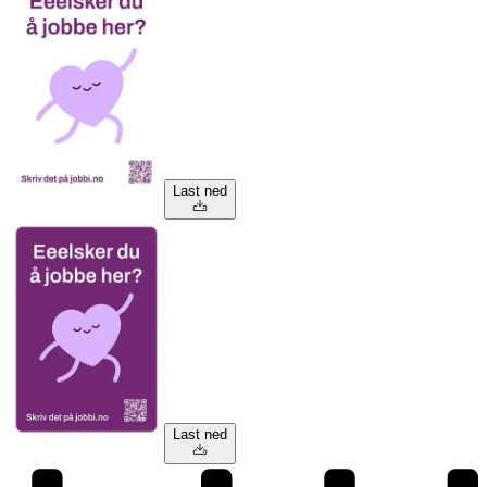
Last ned
Last ned