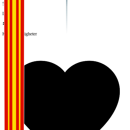
5,0
Lederskap
Karrieremuligheter