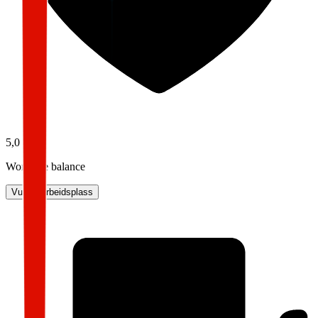
5,0
Work-life balance
Vurder arbeidsplass