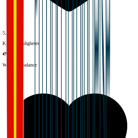
5,0
Karrieremuligheter
Work-life balance