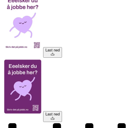
Last ned
Last ned