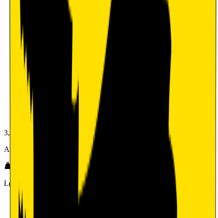
3,0
Arbeidsmiljø
Lønn og betingelser