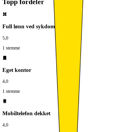
Topp fordeler
Full lønn ved sykdom
5,0
1 stemme
Eget kontor
4,0
1 stemme
Mobiltelefon dekket
4,0