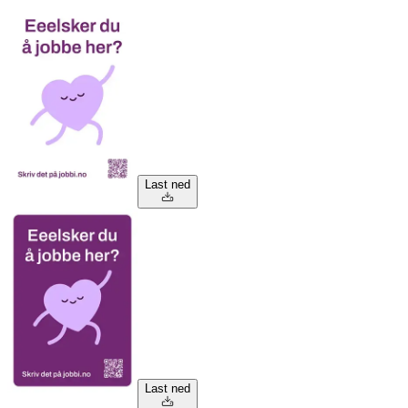
Last ned
Last ned