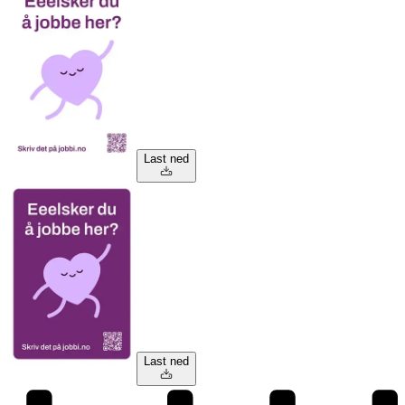
Last ned
Last ned