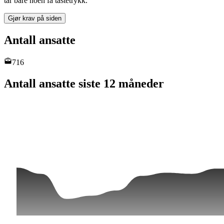
tar bare noen få tastetrykk.
Gjør krav på siden
Antall ansatte
716
Antall ansatte siste 12 måneder