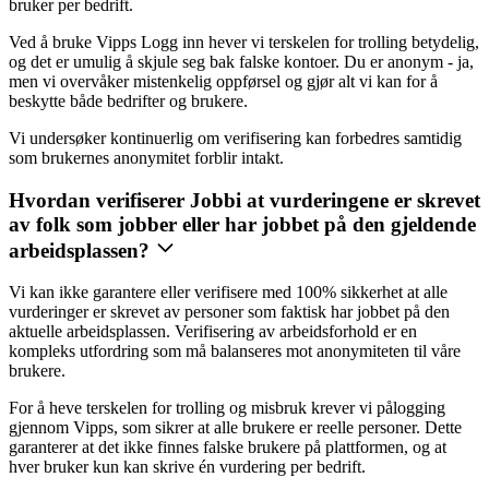
bruker per bedrift.
Ved å bruke Vipps Logg inn hever vi terskelen for trolling betydelig,
og det er umulig å skjule seg bak falske kontoer. Du er anonym - ja,
men vi overvåker mistenkelig oppførsel og gjør alt vi kan for å
beskytte både bedrifter og brukere.
Vi undersøker kontinuerlig om verifisering kan forbedres samtidig
som brukernes anonymitet forblir intakt.
Hvordan verifiserer Jobbi at vurderingene er skrevet
av folk som jobber eller har jobbet på den gjeldende
arbeidsplassen?
Vi kan ikke garantere eller verifisere med 100% sikkerhet at alle
vurderinger er skrevet av personer som faktisk har jobbet på den
aktuelle arbeidsplassen. Verifisering av arbeidsforhold er en
kompleks utfordring som må balanseres mot anonymiteten til våre
brukere.
For å heve terskelen for trolling og misbruk krever vi pålogging
gjennom Vipps, som sikrer at alle brukere er reelle personer. Dette
garanterer at det ikke finnes falske brukere på plattformen, og at
hver bruker kun kan skrive én vurdering per bedrift.