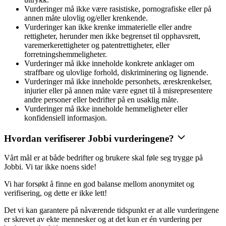
Vurderinger må ikke være rasistiske, pornografiske eller på
annen måte ulovlig og/eller krenkende.
Vurderinger kan ikke krenke immaterielle eller andre
rettigheter, herunder men ikke begrenset til opphavsrett,
varemerkerettigheter og patentrettigheter, eller
forretningshemmeligheter.
Vurderinger må ikke inneholde konkrete anklager om
straffbare og ulovlige forhold, diskriminering og lignende.
Vurderinger må ikke inneholde personhets, æreskrenkelser,
injurier eller på annen måte være egnet til å misrepresentere
andre personer eller bedrifter på en usaklig måte.
Vurderinger må ikke inneholde hemmeligheter eller
konfidensiell informasjon.
Hvordan verifiserer Jobbi vurderingene?
Vårt mål er at både bedrifter og brukere skal føle seg trygge på
Jobbi. Vi tar ikke noens side!
Vi har forsøkt å finne en god balanse mellom anonymitet og
verifisering, og dette er ikke lett!
Det vi kan garantere på nåværende tidspunkt er at alle vurderingene
er skrevet av ekte mennesker og at det kun er én vurdering per