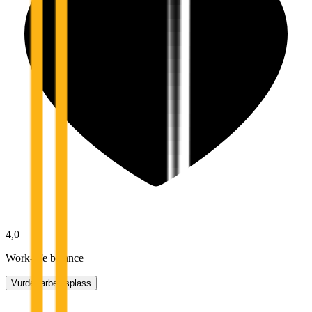
4,0
Work-life balance
Vurder arbeidsplass