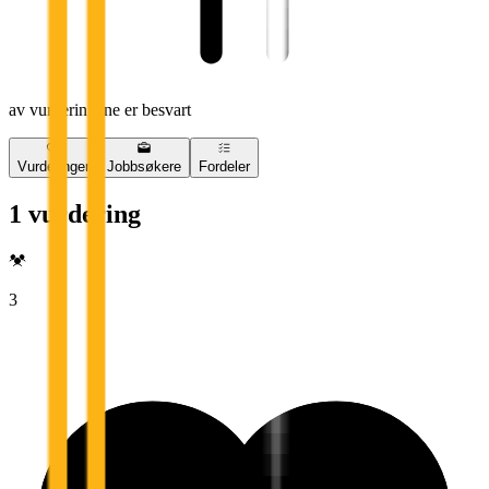
av vurderingene er besvart
Vurderinger
Jobbsøkere
Fordeler
1 vurdering
3