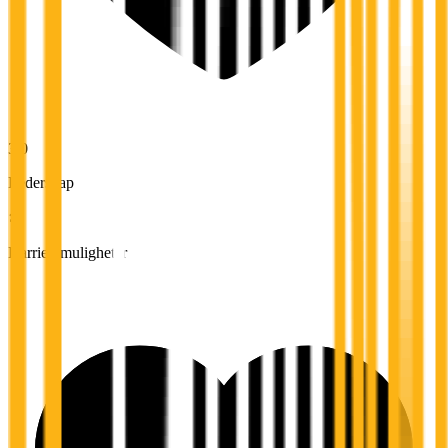
3,0
Lederskap
Karrieremuligheter