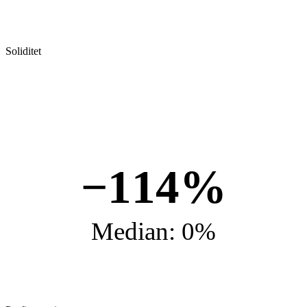
Soliditet
−114%
Median: 0%