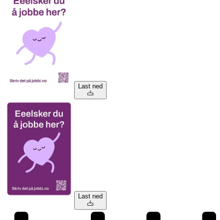
Last ned
Last ned