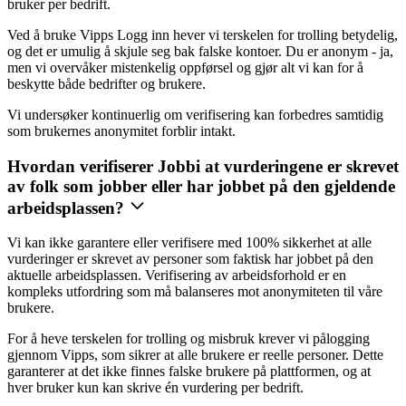
bruker per bedrift.
Ved å bruke Vipps Logg inn hever vi terskelen for trolling betydelig,
og det er umulig å skjule seg bak falske kontoer. Du er anonym - ja,
men vi overvåker mistenkelig oppførsel og gjør alt vi kan for å
beskytte både bedrifter og brukere.
Vi undersøker kontinuerlig om verifisering kan forbedres samtidig
som brukernes anonymitet forblir intakt.
Hvordan verifiserer Jobbi at vurderingene er skrevet
av folk som jobber eller har jobbet på den gjeldende
arbeidsplassen?
Vi kan ikke garantere eller verifisere med 100% sikkerhet at alle
vurderinger er skrevet av personer som faktisk har jobbet på den
aktuelle arbeidsplassen. Verifisering av arbeidsforhold er en
kompleks utfordring som må balanseres mot anonymiteten til våre
brukere.
For å heve terskelen for trolling og misbruk krever vi pålogging
gjennom Vipps, som sikrer at alle brukere er reelle personer. Dette
garanterer at det ikke finnes falske brukere på plattformen, og at
hver bruker kun kan skrive én vurdering per bedrift.