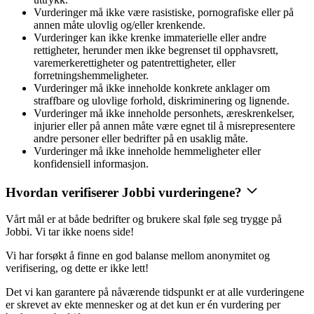
Vurderinger må ikke være rasistiske, pornografiske eller på
annen måte ulovlig og/eller krenkende.
Vurderinger kan ikke krenke immaterielle eller andre
rettigheter, herunder men ikke begrenset til opphavsrett,
varemerkerettigheter og patentrettigheter, eller
forretningshemmeligheter.
Vurderinger må ikke inneholde konkrete anklager om
straffbare og ulovlige forhold, diskriminering og lignende.
Vurderinger må ikke inneholde personhets, æreskrenkelser,
injurier eller på annen måte være egnet til å misrepresentere
andre personer eller bedrifter på en usaklig måte.
Vurderinger må ikke inneholde hemmeligheter eller
konfidensiell informasjon.
Hvordan verifiserer Jobbi vurderingene?
Vårt mål er at både bedrifter og brukere skal føle seg trygge på
Jobbi. Vi tar ikke noens side!
Vi har forsøkt å finne en god balanse mellom anonymitet og
verifisering, og dette er ikke lett!
Det vi kan garantere på nåværende tidspunkt er at alle vurderingene
er skrevet av ekte mennesker og at det kun er én vurdering per