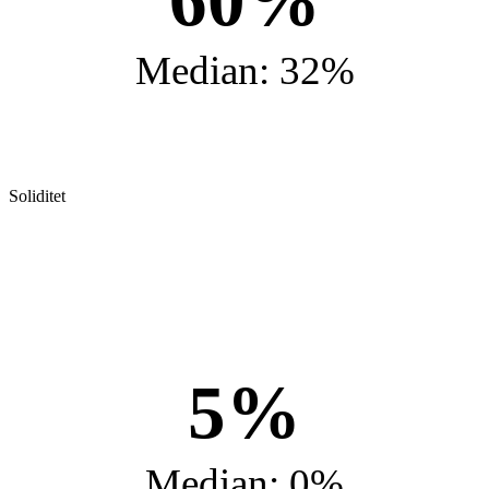
Median: 32%
Soliditet
5%
Median: 0%