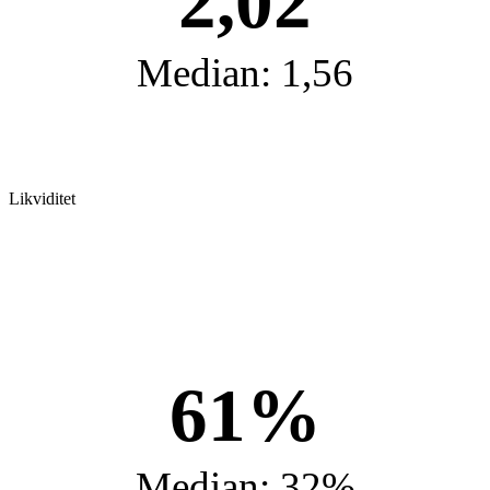
2,02
Median: 1,56
Likviditet
61%
Median: 32%