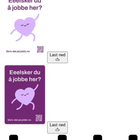
Last ned
Last ned