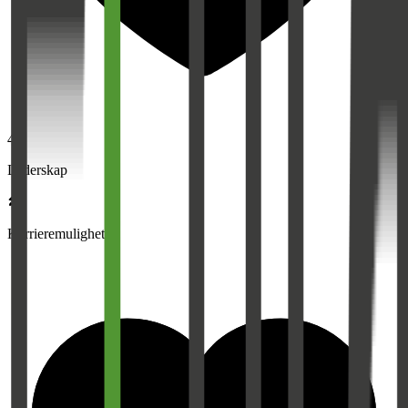
4,0
Lederskap
Karrieremuligheter