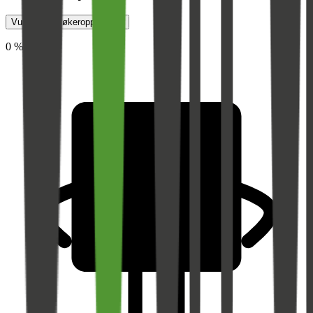
Vurder jobbsøkeropplevelse
0 %