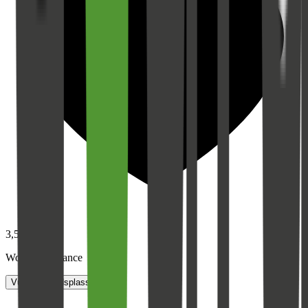
3,5
Work-life balance
Vurder arbeidsplass