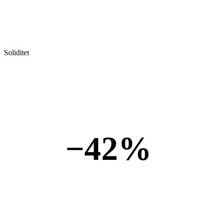
Soliditet
−42%