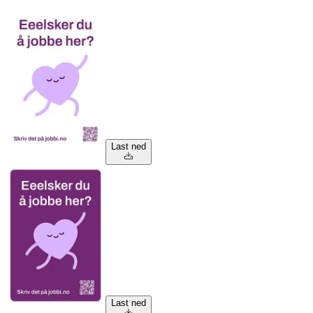
Last ned
Last ned