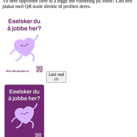
Vil dere oppfordre flere til å legge inn vurdering på Jobbi? Last ned
plakat med QR-kode direkte til profilen deres.
Last ned