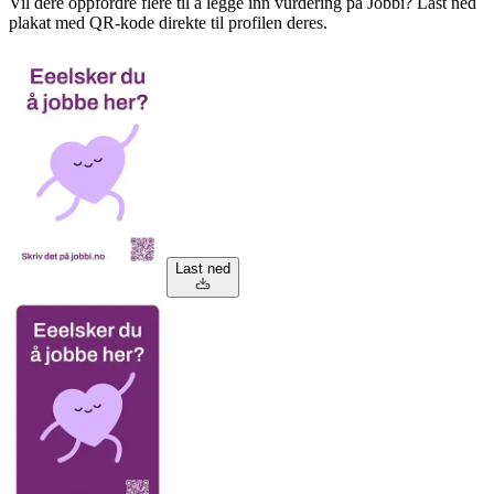
Vil dere oppfordre flere til å legge inn vurdering på Jobbi? Last ned
plakat med QR-kode direkte til profilen deres.
Last ned