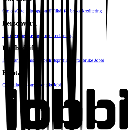
Om oss
Ofte stilte spørsmål
Vilkår for bruk
Akreditering
Personvern
Personvernerklæring
Cookie-erklæring
For bedrifter
Hvordan administrere bedriftsprofil
Hvorfor bruke Jobbi
Kontakt
Ofte stilte spørsmål
Kontakt Jobbi