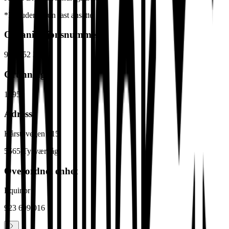
*Inkluderer kun fast ansatte
Organisasjonsnummer
973 152 378
Grunnlagt
1995
Adresse
Kårstøvegen 315
5565
Tysværvåg
Overordnet enhet
Equinor
923 609 016