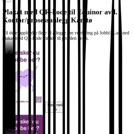
Plakat med QR-kode til Equinor avd.
Kontor/prosessanlegg Kårstø
Vil dere oppfordre flere til å legge inn vurdering på Jobbi? Last ned
plakat med QR-kode direkte til profilen deres.
Last ned