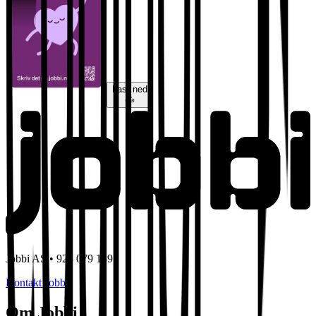
Last ned
Jobbi AS • 928 079 139
Kontakt Jobbi
Om Jobbi