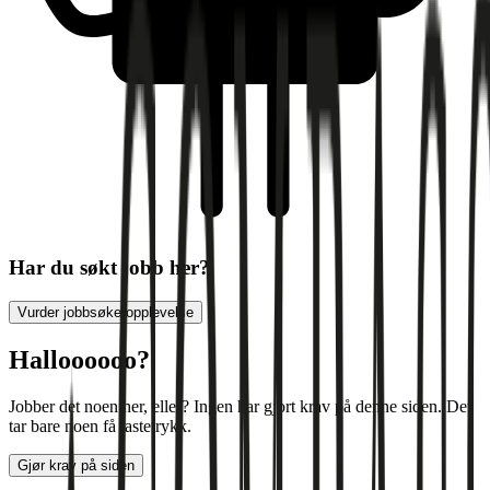
Har du søkt jobb her?
Vurder jobbsøkeropplevelse
Halloooooo?
Jobber det noen her, eller? Ingen har gjort krav på denne siden. Det
tar bare noen få tastetrykk.
Gjør krav på siden