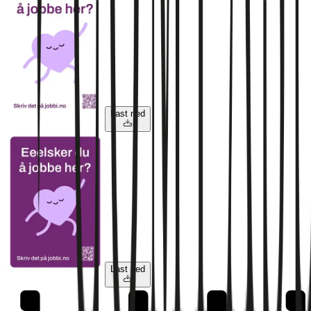
Last ned
Last ned