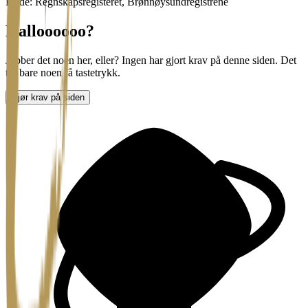
Kilde: Regnskapsregisteret, Brønnøysundregistrene
Halloooooo?
Jobber det noen her, eller? Ingen har gjort krav på denne siden. Det
tar bare noen få tastetrykk.
Gjør krav på siden