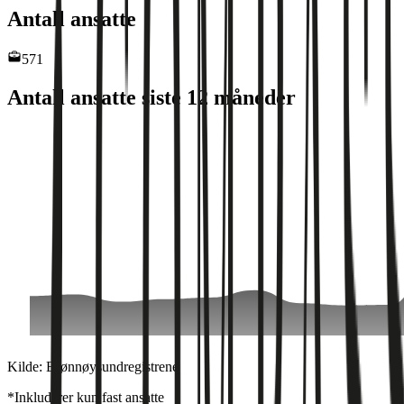
Antall ansatte
571
Antall ansatte siste 12 måneder
Kilde: Brønnøysundregistrene
*Inkluderer kun fast ansatte