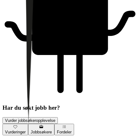
Har du søkt jobb her?
Vurder jobbsøkeropplevelse
Vurderinger
Jobbsøkere
Fordeler