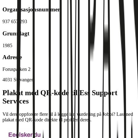
Organisasjonsnummer
937 657 293
Grunnlagt
1985
Adresse
Forusparken 2
4031
Stavanger
Plakat med QR-kode til Ess Support
Services
Vil dere oppfordre flere til å legge inn vurdering på Jobbi? Last ned
plakat med QR-kode direkte til profilen deres.