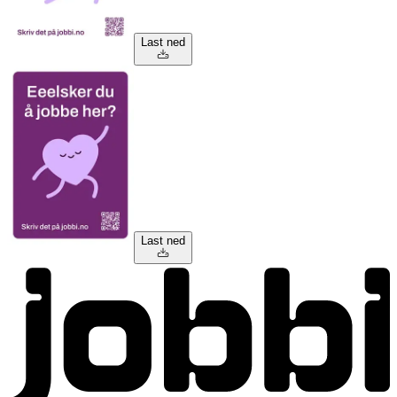
Last ned
Last ned