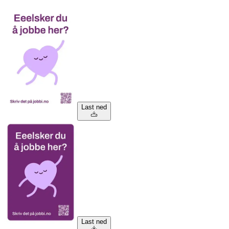
Last ned
Last ned