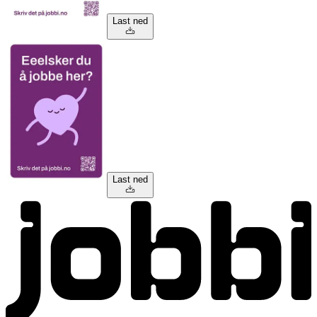
Last ned
Last ned