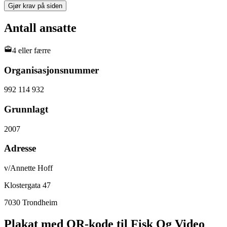
Gjør krav på siden
Antall ansatte
4 eller færre
Organisasjonsnummer
992 114 932
Grunnlagt
2007
Adresse
v/Annette Hoff
Klostergata 47
7030
Trondheim
Plakat med QR-kode til Fisk Og Video