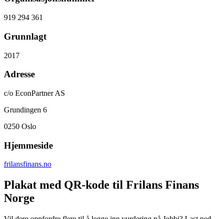
919 294 361
Grunnlagt
2017
Adresse
c/o EconPartner AS
Grundingen 6
0250
Oslo
Hjemmeside
frilansfinans.no
Plakat med QR-kode til Frilans Finans
Norge
Vil dere oppfordre flere til å legge inn vurdering på Jobbi? Last ned