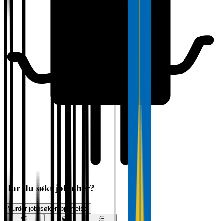
Har du søkt jobb her?
Vurder jobbsøkeropplevelse