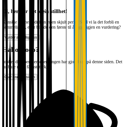
Oi, her var det klein stillhet!
Kanskje denne bedriften er en skjult perle? Skal vi la det forbli en
hemmelighet, eller blir du den første til å legge igjen en vurdering?
Vurder arbeidsplass
Halloooooo?
Jobber det noen her, eller? Ingen har gjort krav på denne siden. Det
tar bare noen få tastetrykk.
Gjør krav på siden