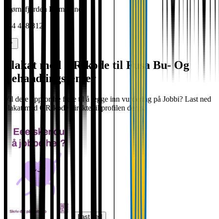
Bjørnafjorden Kommune
844 458 312
Plakat med QR-kode til Fusa Bu- Og
Behandlingssenter
Vil dere oppfordre flere til å legge inn vurdering på Jobbi? Last ned
plakat med QR-kode direkte til profilen deres.
Last ned