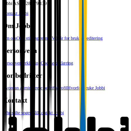
Jobbi AS • 928 079 139
Kontakt Jobbi
Om Jobbi
Om oss
Ofte stilte spørsmål
Vilkår for bruk
Akreditering
Personvern
Personvernerklæring
Cookie-erklæring
For bedrifter
Hvordan administrere bedriftsprofil
Hvorfor bruke Jobbi
Kontakt
Ofte stilte spørsmål
Kontakt Jobbi