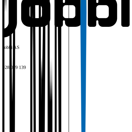
Jobbi AS
•
928 079 139