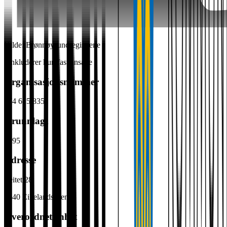
Kilde: Brønnøysundregistrene
*Inkluderer kun fast ansatte
Organisasjonsnummer
974 615 835
Grunnlagt
1995
Adresse
Leitet 28
5640
Eikelandsosen
Overordnet enhet