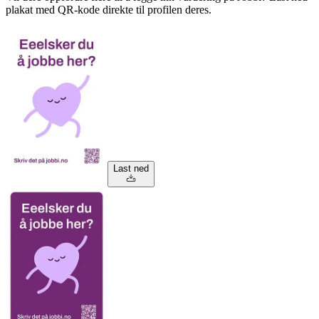
plakat med QR-kode direkte til profilen deres.
Last ned