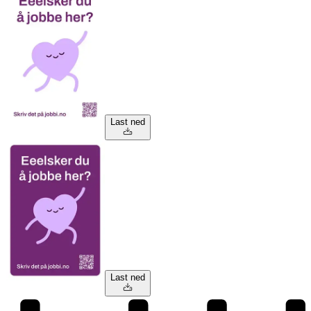
Last ned
Last ned