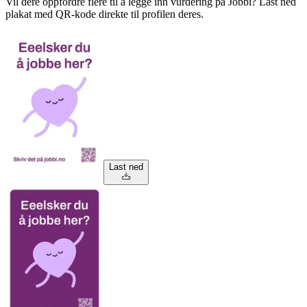
Vil dere oppfordre flere til å legge inn vurdering på Jobbi? Last ned
plakat med QR-kode direkte til profilen deres.
Last ned