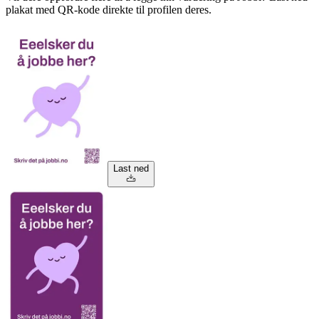
plakat med QR-kode direkte til profilen deres.
Last ned