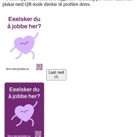
plakat med QR-kode direkte til profilen deres.
Last ned