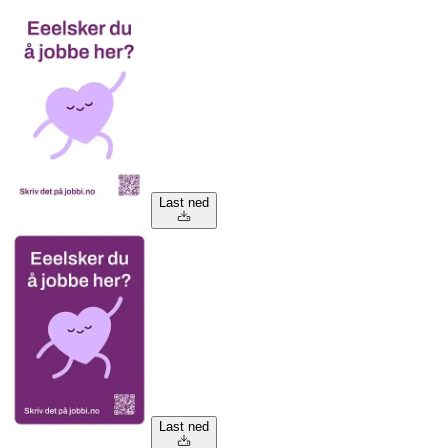
Last ned
Last ned