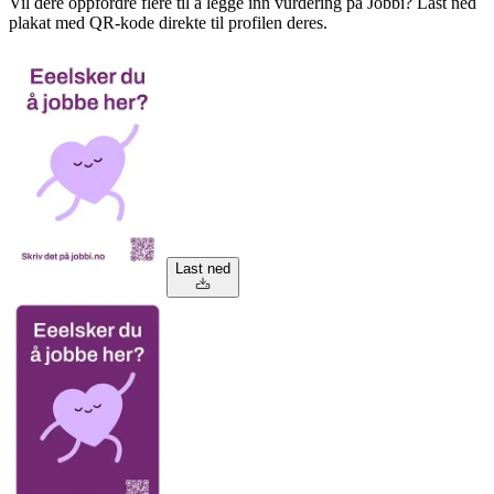
Vil dere oppfordre flere til å legge inn vurdering på Jobbi? Last ned
plakat med QR-kode direkte til profilen deres.
Last ned