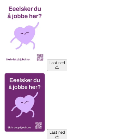
Last ned
Last ned