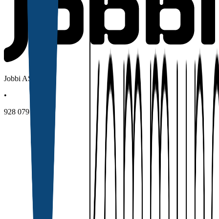
Jobbi AS
•
928 079 139