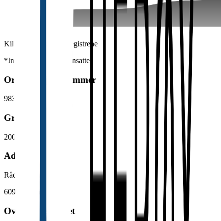
Kilde: Brønnøysundregistrene
*Inkluderer kun fast ansatte
Organisasjonsnummer
983 929 575
Grunnlagt
2001
Adresse
Rådhusgata 5
6090
Fosnavåg
Overordnet enhet