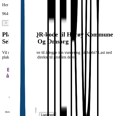
Herøy Kommune
964 978 840
Plakat med QR-kode til Herøy Kommune
Sektor Helse Og Omsorg
Vil dere oppfordre flere til å legge inn vurdering på Jobbi? Last ned
plakat med QR-kode direkte til profilen deres.
Last ned