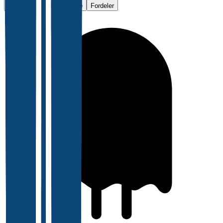
Vurderinger
Jobbsøkere
Fordeler