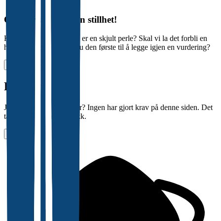
Oi, her var det klein stillhet!
Kanskje denne bedriften er en skjult perle? Skal vi la det forbli en
hemmelighet, eller blir du den første til å legge igjen en vurdering?
Vurder arbeidsplass
Halloooooo?
Jobber det noen her, eller? Ingen har gjort krav på denne siden. Det
tar bare noen få tastetrykk.
Gjør krav på siden