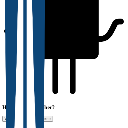
Har du søkt jobb her?
Vurder jobbsøkeropplevelse