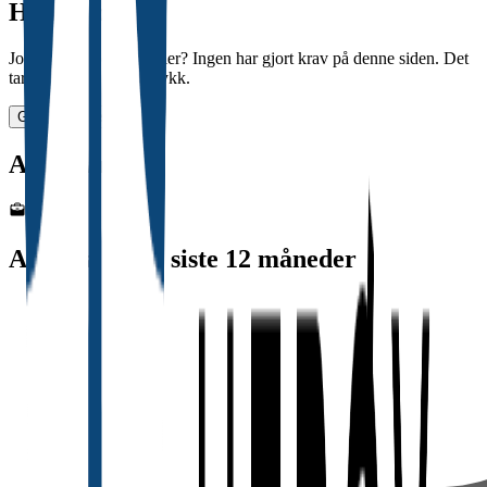
Halloooooo?
Jobber det noen her, eller? Ingen har gjort krav på denne siden. Det
tar bare noen få tastetrykk.
Gjør krav på siden
Antall ansatte
735
Antall ansatte siste 12 måneder