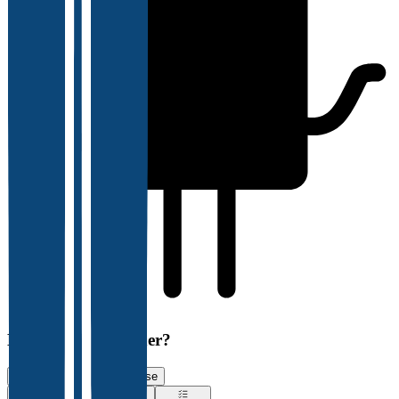
Har du søkt jobb her?
Vurder jobbsøkeropplevelse