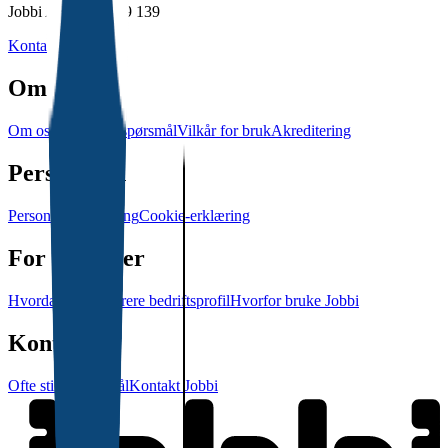
Jobbi AS • 928 079 139
Kontakt Jobbi
Om Jobbi
Om oss
Ofte stilte spørsmål
Vilkår for bruk
Akreditering
Personvern
Personvernerklæring
Cookie-erklæring
For bedrifter
Hvordan administrere bedriftsprofil
Hvorfor bruke Jobbi
Kontakt
Ofte stilte spørsmål
Kontakt Jobbi