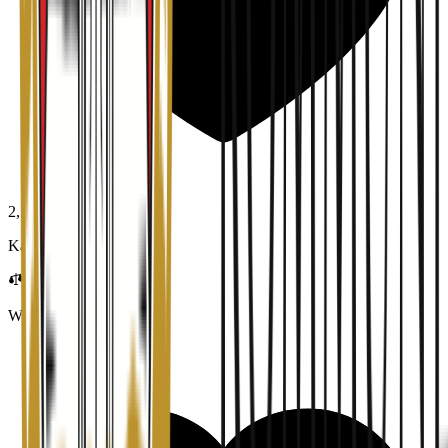
2,5
Karrieremuligheter
Work-life balance