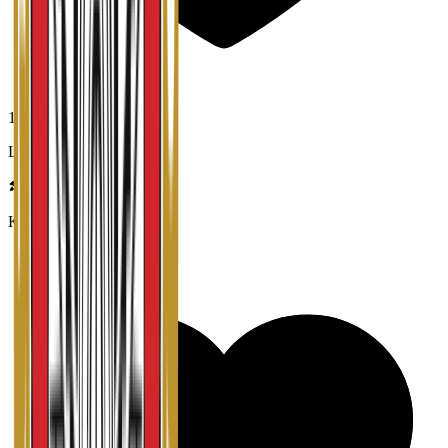
1,8
Lederskap
Karrieremuligheter