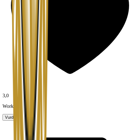
3,0
Work-life balance
Vurder arbeidsplass