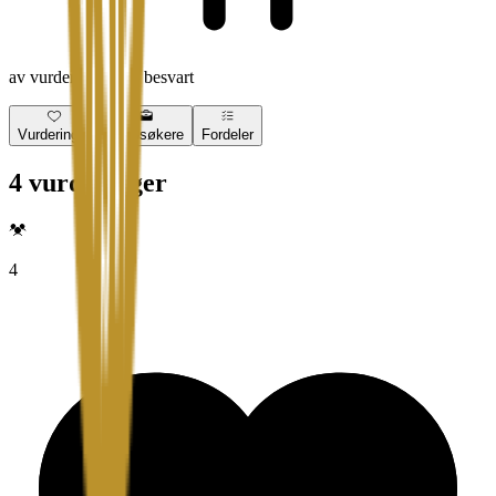
av vurderingene er besvart
Vurderinger
Jobbsøkere
Fordeler
4 vurderinger
4