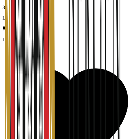
3,0
Lønn og betingelser
Lederskap