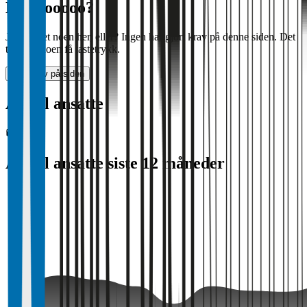
Halloooooo?
Jobber det noen her, eller? Ingen har gjort krav på denne siden. Det
tar bare noen få tastetrykk.
Gjør krav på siden
Antall ansatte
1 018
Antall ansatte siste 12 måneder