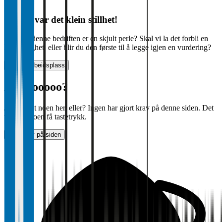
Oi, her var det klein stillhet!
Kanskje denne bedriften er en skjult perle? Skal vi la det forbli en
hemmelighet, eller blir du den første til å legge igjen en vurdering?
Vurder arbeidsplass
Halloooooo?
Jobber det noen her, eller? Ingen har gjort krav på denne siden. Det
tar bare noen få tastetrykk.
Gjør krav på siden