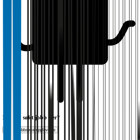
Har du søkt jobb her?
Vurder jobbsøkeropplevelse