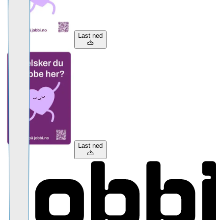
Last ned
Last ned