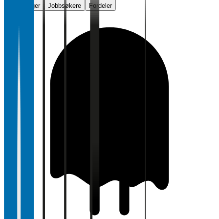
Vurderinger
Jobbsøkere
Fordeler