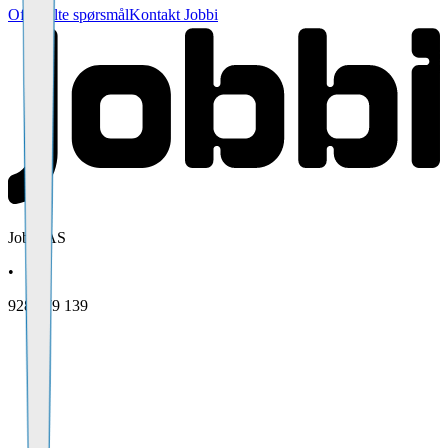
Ofte stilte spørsmål
Kontakt Jobbi
Jobbi AS
•
928 079 139