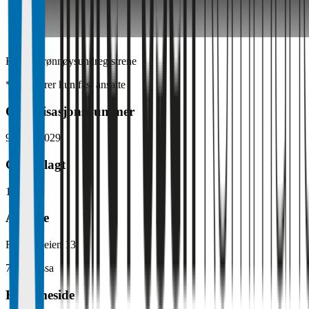
Kilde: Brønnøysundregistrene
*Inkluderer kun fast ansatte
Organisasjonsnummer
974 777 029
Grunnlagt
1988
Adresse
Rådhusveien 13
7100
Rissa
Hjemmeside