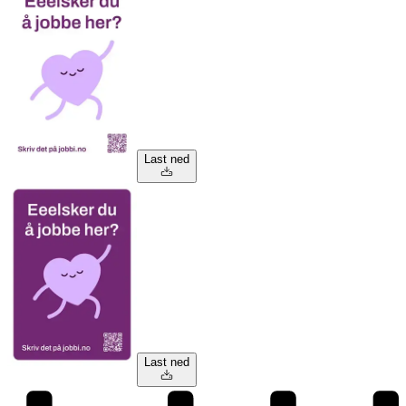
Last ned
Last ned