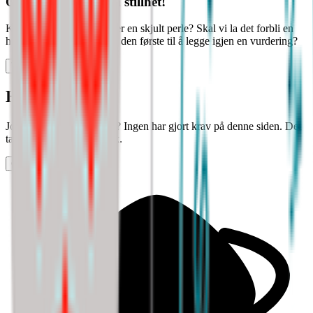
Oi, her var det klein stillhet!
Kanskje denne bedriften er en skjult perle? Skal vi la det forbli en
hemmelighet, eller blir du den første til å legge igjen en vurdering?
Vurder arbeidsplass
Halloooooo?
Jobber det noen her, eller? Ingen har gjort krav på denne siden. Det
tar bare noen få tastetrykk.
Gjør krav på siden