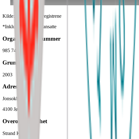
Kilde: Brønnøysundregistrene
*Inkluderer kun fast ansatte
Organisasjonsnummer
985 740 925
Grunnlagt
2003
Adresse
Jonsokberget
4100
Jørpeland
Overordnet enhet
Strand Kommune