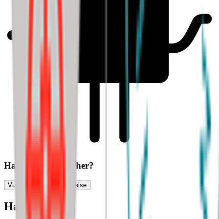
Har du søkt jobb her?
Vurder jobbsøkeropplevelse
Halloooooo?