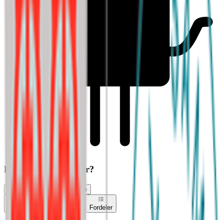
Har du søkt jobb her?
Vurder jobbsøkeropplevelse
Vurderinger
Jobbsøkere
Fordeler