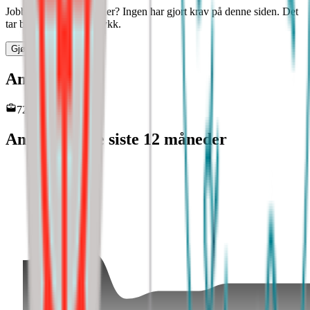
Jobber det noen her, eller? Ingen har gjort krav på denne siden. Det
tar bare noen få tastetrykk.
Gjør krav på siden
Antall ansatte
72
Antall ansatte siste 12 måneder