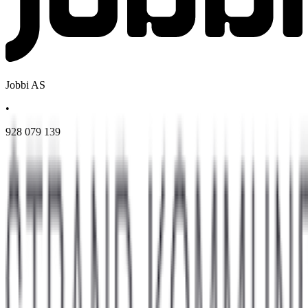
Jobbi AS
•
928 079 139