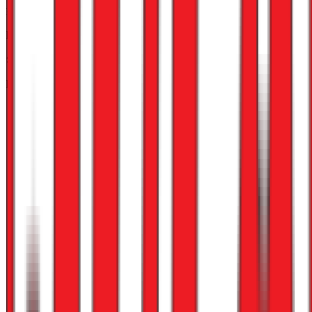
3,1
Lederskap
Karrieremuligheter