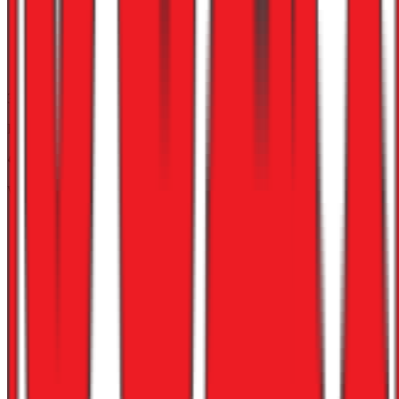
3,3
Karrieremuligheter
Work-life balance