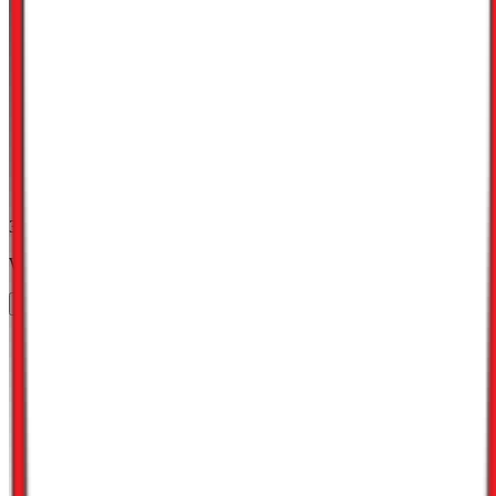
3,4
Work-life balance
Vurder arbeidsplass