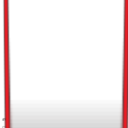
av vurderingene er besvart