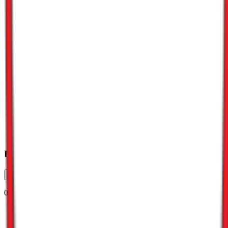
Har du søkt jobb her?
Vurder jobbsøkeropplevelse
0 %