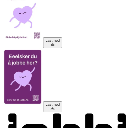
Last ned
Last ned