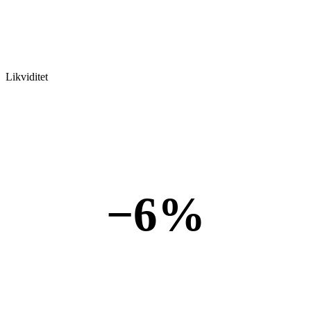
Likviditet
−6%