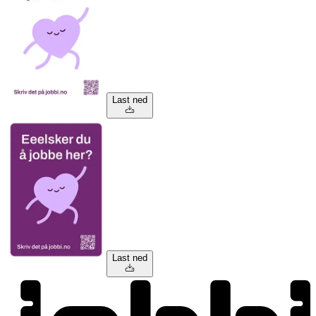
Last ned
Last ned